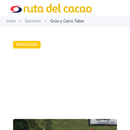
Inicio
Servicios
Grúa y Carro Taller
5
5
SERVICIOS
Grúa y Carro Taller
Servicio gratuito de grúa las 24 horas del día
operado por técnicos profesionales para atender
cualquier emergencia vehicular en el corredor
BBY.