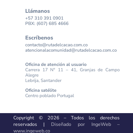
Llámanos
+57 310 391 0901
PBX: (607) 685 4666
Escríbenos
contacto@rutadelcacao.com.co
atencionalacomunidad@rutadelcacao.com.co
Oficina de atención al usuario
Carrera 17 N° 11 – 41, Granjas de Campo
Alegre
Lebrija, Santander
Oficina satélite
Centro poblado Portugal
Copyright © 2026 – Todos los derechos
reservados |
Diseñado por IngeWeb –
www.ingeweb.co