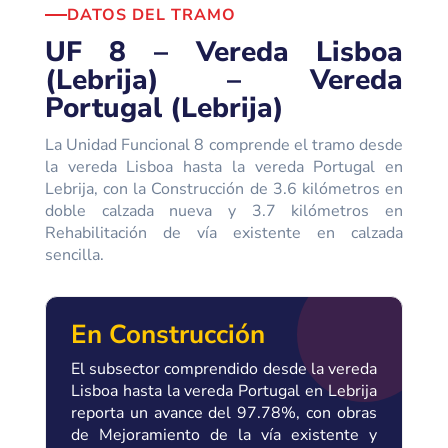
DATOS DEL TRAMO
UF 8 – Vereda Lisboa
(Lebrija) – Vereda
Portugal (Lebrija)
La Unidad Funcional 8 comprende el tramo desde
la vereda Lisboa hasta la vereda Portugal en
Lebrija, con la Construcción de 3.6 kilómetros en
doble calzada nueva y 3.7 kilómetros en
Rehabilitación de vía existente en calzada
sencilla.
En Construcción
El subsector comprendido desde la vereda
Lisboa hasta la vereda Portugal en Lebrija
reporta un avance del 97.78%, con obras
de Mejoramiento de la vía existente y