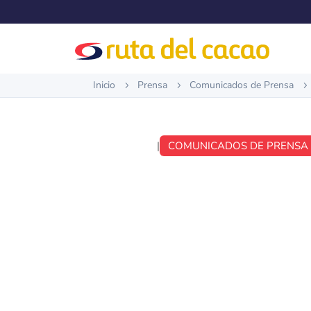
Inicio
Prensa
Comunicados de Prensa
5
5
5
JUN 14, 2022
|
COMUNICADOS DE PRENSA
193 Comun
Prensa