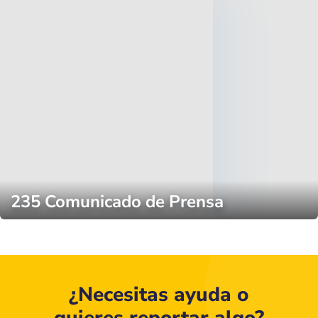
235 Comunicado de Prensa
¿Necesitas ayuda o
quieres reportar algo?