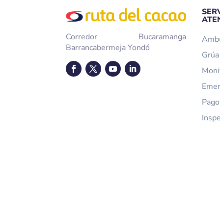
SER
ATE
Corredor Bucaramanga
Ambu
Barrancabermeja Yondó
Grúa 
Moni
Emer
Pago
Insp