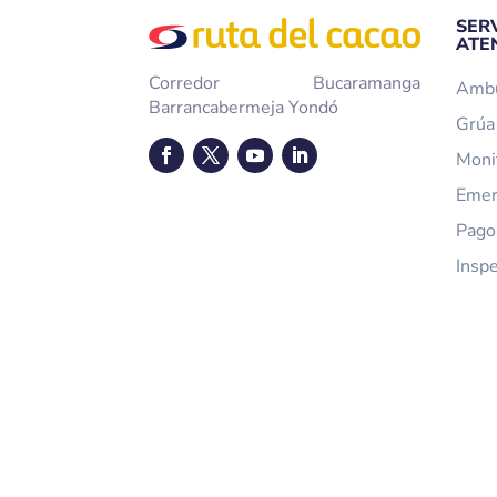
SER
ATE
Corredor Bucaramanga
Ambu
Barrancabermeja Yondó
Grúa 
Moni
Emer
Pago
Insp