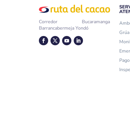
SER
ATE
Corredor Bucaramanga
Ambu
Barrancabermeja Yondó
Grúa 
Moni
Emer
Pago
Insp