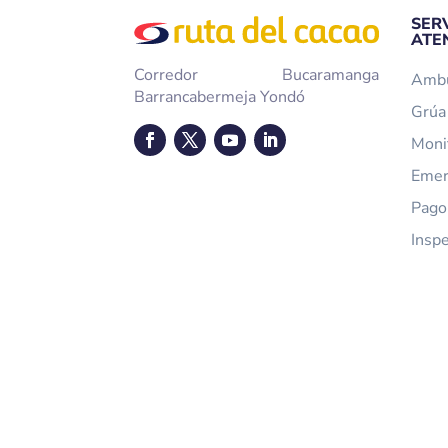
SER
ATE
Corredor Bucaramanga
Ambu
Barrancabermeja Yondó
Grúa 
Moni
Emer
Pago
Insp