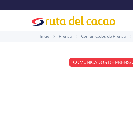
Inicio
Prensa
Comunicados de Prensa
5
5
5
OCT 26, 2017
|
COMUNICADOS DE PRENS
COMUNIC
PRENSA N