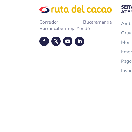
SER
ATE
Corredor Bucaramanga
Ambu
Barrancabermeja Yondó
Grúa 
Moni
Emer
Pago
Insp