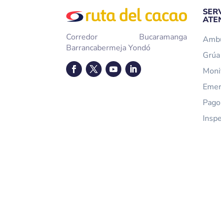
SER
ATE
Corredor Bucaramanga
Ambu
Barrancabermeja Yondó
Grúa 
Moni
Emer
Pago
Insp