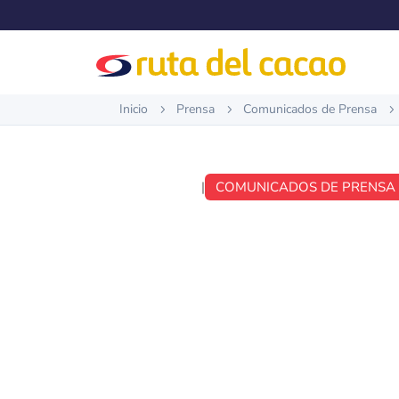
Inicio
Prensa
Comunicados de Prensa
5
5
5
JUN 28, 2018
|
COMUNICADOS DE PRENSA
COMUNIC
PRENSA N