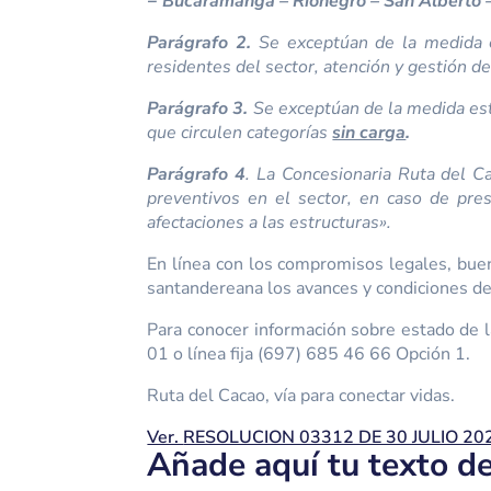
− Bucaramanga – Rionegro – San Alberto 
Parágrafo 2.
Se exceptúan de la medida e
residentes del sector, atención y gestión de
Parágrafo 3.
Se exceptúan de la medida est
que circulen categorías
sin carga
.
Parágrafo 4
. La Concesionaria Ruta del Ca
preventivos en el sector, en caso de pre
afectaciones a las estructuras».
En línea con los compromisos legales, buen
santandereana los avances y condiciones de 
Para conocer información sobre estado de l
01 o línea fija (697) 685 46 66 Opción 1.
Ruta del Cacao, vía para conectar vidas.
Ver.
RESOLUCION 03312 DE 30 JULIO 20
Añade aquí tu texto d