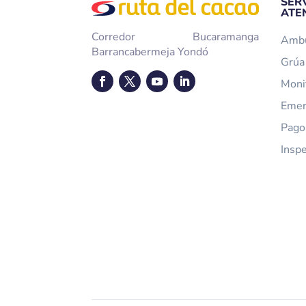
SER
ATE
Corredor Bucaramanga
Ambu
Barrancabermeja Yondó
Grúa 
Moni
Emer
Pago
Insp